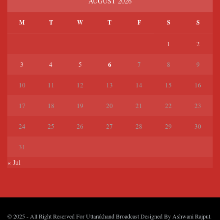
AUGUST 2026
M
T
W
T
F
S
S
1
2
6
3
4
5
7
8
9
10
11
12
13
14
15
16
17
18
19
20
21
22
23
24
25
26
27
28
29
30
31
« Jul
© 2025
- All Right Reserved For Uttarakhand Broadcast Designed By
Ashwani Rajput
.