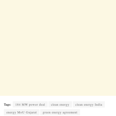
Tags:
184 MW power deal
clean energy
clean energy India
energy MoU Gujarat
green energy agreement