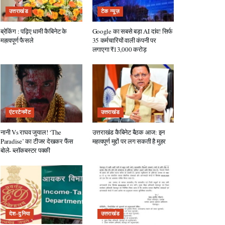
उत्तराखंड
टेक न्यूज़
ब्रेकिंग : पढ़िए धामी कैबिनेट के
Google का सबसे बड़ा AI दांव! सिर्फ
महत्वपूर्ण फैसले
35 कर्मचारियों वाली कंपनी पर
लगाएगा ₹13,000 करोड़
एंटरटेनमेंट
उत्तराखंड
नानी Vs राघव जुयाल! ‘The
उत्तराखंड कैबिनेट बैठक आज: इन
Paradise’ का टीजर देखकर फैंस
महत्वपूर्ण मुद्दों पर लग सकती है मुहर
बोले- ब्लॉकबस्टर पक्की
देश-दुनिया
उत्तराखंड