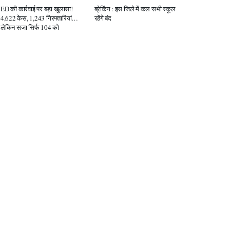
ED की कार्रवाई पर बड़ा खुलासा!
ब्रेकिंग : इस जिले में कल सभी स्कूल
4,622 केस, 1,243 गिरफ्तारियां…
रहेंगे बंद
लेकिन सजा सिर्फ 104 को