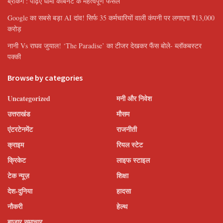
ब्रेकिंग : पढ़िए धामी कैबिनेट के महत्वपूर्ण फैसले
Google का सबसे बड़ा AI दांव! सिर्फ 35 कर्मचारियों वाली कंपनी पर लगाएगा ₹13,000
करोड़
नानी Vs राघव जुयाल! ‘The Paradise’ का टीजर देखकर फैंस बोले- ब्लॉकबस्टर
पक्की
Browse by categories
Uncategorized
मनी और निवेश
उत्तराखंड
मौसम
एंटरटेनमेंट
राजनीती
क्राइम
रियल स्टेट
क्रिकेट
लाइफ स्टाइल
टेक न्यूज़
शिक्षा
देश-दुनिया
हादसा
नौकरी
हेल्थ
बाजार समाचार