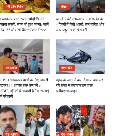
मनी और निवेश
मौसम
Gold-Silver Rate: चांदी ₹1.88
अगले 3 घंटे संभलकर! उत्तराखंड के
लाख सस्ती, सोना भी हुआ महंगा; जानें
4 जिलों में येलो अलर्ट, तेज बारिश और
24, 22 और 20 कैरेट Gold Price
आंधी-तूफान की चेतावनी
उत्तराखंड
उत्तराखंड
LPG Cylinder वालों के लिए जरूरी
पहाड़ के लाल ने कर दिखाया कमाल!
खबर! 15 अगस्त तक करा लें e-
रवि टम्टा ने बनाया उड़ने वाला
KYC, नहीं तो हो सकती है गैस सप्लाई
इलेक्ट्रिक वाहन
में परेशानी
देश-दुनिया
देश-दुनिया