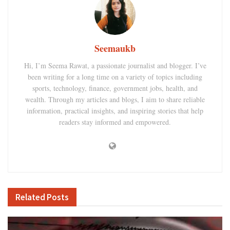
Seemaukb
Hi, I’m Seema Rawat, a passionate journalist and blogger. I’ve
been writing for a long time on a variety of topics including
sports, technology, finance, government jobs, health, and
wealth. Through my articles and blogs, I aim to share reliable
information, practical insights, and inspiring stories that help
readers stay informed and empowered.
Related
Posts