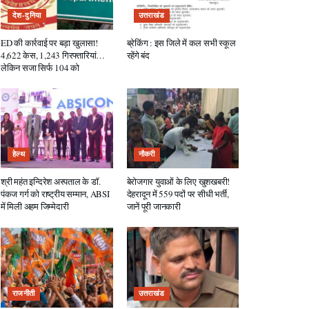
देश-दुनिया
उत्तराखंड
ED की कार्रवाई पर बड़ा खुलासा!
ब्रेकिंग : इस जिले में कल सभी स्कूल
4,622 केस, 1,243 गिरफ्तारियां…
रहेंगे बंद
लेकिन सजा सिर्फ 104 को
हेल्थ
नौकरी
श्री महंत इन्दिरेश अस्पताल के डॉ.
बेरोजगार युवाओं के लिए खुशखबरी!
पंकज गर्ग को राष्ट्रीय सम्मान, ABSI
देहरादून में 559 पदों पर सीधी भर्ती,
में मिली अहम जिम्मेदारी
जानें पूरी जानकारी
राजनीती
उत्तराखंड