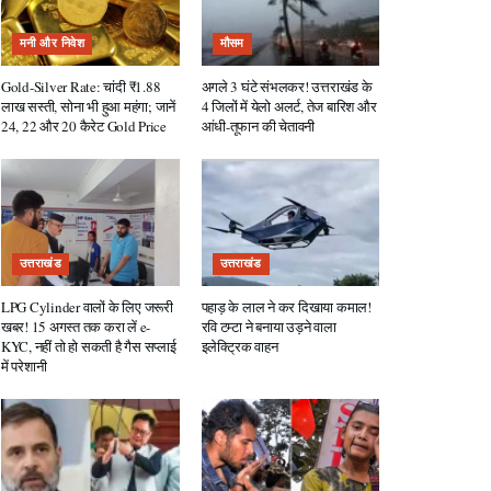
मनी और निवेश
मौसम
Gold-Silver Rate: चांदी ₹1.88
अगले 3 घंटे संभलकर! उत्तराखंड के
लाख सस्ती, सोना भी हुआ महंगा; जानें
4 जिलों में येलो अलर्ट, तेज बारिश और
24, 22 और 20 कैरेट Gold Price
आंधी-तूफान की चेतावनी
उत्तराखंड
उत्तराखंड
LPG Cylinder वालों के लिए जरूरी
पहाड़ के लाल ने कर दिखाया कमाल!
खबर! 15 अगस्त तक करा लें e-
रवि टम्टा ने बनाया उड़ने वाला
KYC, नहीं तो हो सकती है गैस सप्लाई
इलेक्ट्रिक वाहन
में परेशानी