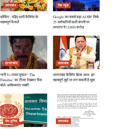
उत्तराखंड
टेक न्यूज़
ब्रेकिंग : पढ़िए धामी कैबिनेट के
Google का सबसे बड़ा AI दांव! सिर्फ
महत्वपूर्ण फैसले
35 कर्मचारियों वाली कंपनी पर
लगाएगा ₹13,000 करोड़
एंटरटेनमेंट
उत्तराखंड
नानी Vs राघव जुयाल! ‘The
उत्तराखंड कैबिनेट बैठक आज: इन
Paradise’ का टीजर देखकर फैंस
महत्वपूर्ण मुद्दों पर लग सकती है मुहर
बोले- ब्लॉकबस्टर पक्की
देश-दुनिया
उत्तराखंड