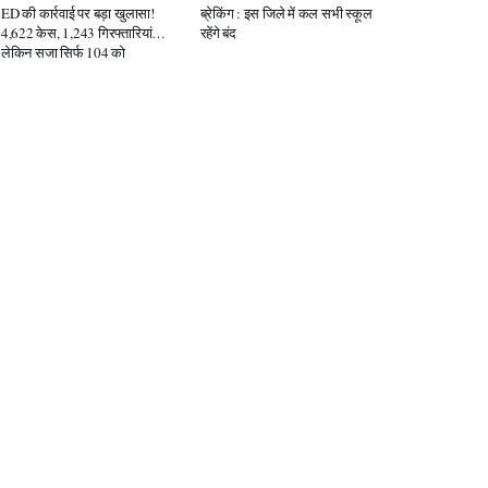
ED की कार्रवाई पर बड़ा खुलासा!
ब्रेकिंग : इस जिले में कल सभी स्कूल
4,622 केस, 1,243 गिरफ्तारियां…
रहेंगे बंद
लेकिन सजा सिर्फ 104 को