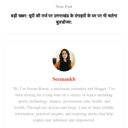
Next Post
बड़ी खबर: यूपी की तर्ज पर उत्तराखंड के दंगाइयों के घर पर भी चलेगा
बुलडोजर:
Seemaukb
Hi, I’m Seema Rawat, a passionate journalist and blogger. I’ve
been writing for a long time on a variety of topics including
sports, technology, finance, government jobs, health, and
wealth. Through my articles and blogs, I aim to share reliable
information, practical insights, and inspiring stories that help
readers stay informed and empowered.