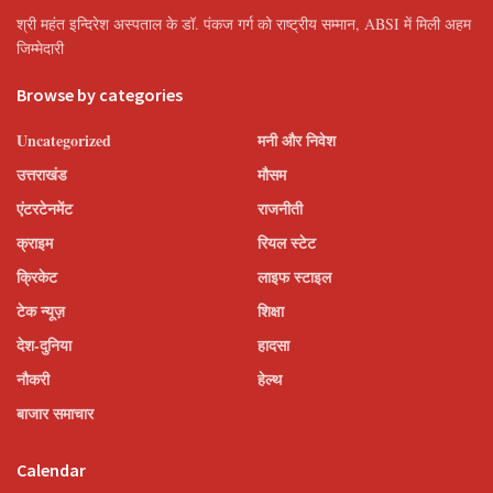
श्री महंत इन्दिरेश अस्पताल के डॉ. पंकज गर्ग को राष्ट्रीय सम्मान, ABSI में मिली अहम
जिम्मेदारी
Browse by categories
Uncategorized
मनी और निवेश
उत्तराखंड
मौसम
एंटरटेनमेंट
राजनीती
क्राइम
रियल स्टेट
क्रिकेट
लाइफ स्टाइल
टेक न्यूज़
शिक्षा
देश-दुनिया
हादसा
नौकरी
हेल्थ
बाजार समाचार
Calendar