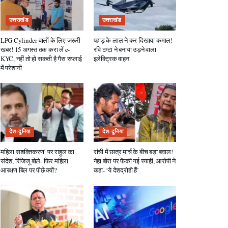
उत्तराखंड
उत्तराखंड
LPG Cylinder वालों के लिए जरूरी
पहाड़ के लाल ने कर दिखाया कमाल!
खबर! 15 अगस्त तक करा लें e-
रवि टम्टा ने बनाया उड़ने वाला
KYC, नहीं तो हो सकती है गैस सप्लाई
इलेक्ट्रिक वाहन
में परेशानी
देश-दुनिया
देश-दुनिया
महिला सशक्तिकरण’ पर राहुल का
रांची में छात्र मार्च के बीच बड़ा बवाल!
संदेश, रिजिजू बोले- फिर महिला
नेहा बोरा पर फेंकी गई स्याही, आरोपी ने
आरक्षण बिल पर पीछे क्यों?
कहा- ‘ये देशद्रोही हैं’