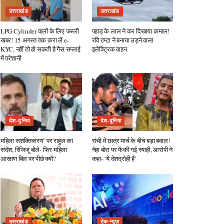
उत्तराखंड
उत्तराखंड
LPG Cylinder वालों के लिए जरूरी
पहाड़ के लाल ने कर दिखाया कमाल!
खबर! 15 अगस्त तक करा लें e-
रवि टम्टा ने बनाया उड़ने वाला
KYC, नहीं तो हो सकती है गैस सप्लाई
इलेक्ट्रिक वाहन
में परेशानी
देश-दुनिया
देश-दुनिया
महिला सशक्तिकरण’ पर राहुल का
रांची में छात्र मार्च के बीच बड़ा बवाल!
संदेश, रिजिजू बोले- फिर महिला
नेहा बोरा पर फेंकी गई स्याही, आरोपी ने
आरक्षण बिल पर पीछे क्यों?
कहा- ‘ये देशद्रोही हैं’
उत्तराखंड
टेक न्यूज़