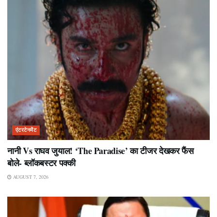
एंटरटेनमेंट
नानी Vs राघव जुयाल! ‘The Paradise’ का टीजर देखकर फैंस
बोले- ब्लॉकबस्टर पक्की
AUGUST 7, 2026