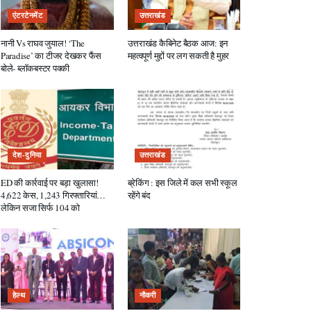
एंटरटेनमेंट
उत्तराखंड
नानी Vs राघव जुयाल! ‘The
उत्तराखंड कैबिनेट बैठक आज: इन
Paradise’ का टीजर देखकर फैंस
महत्वपूर्ण मुद्दों पर लग सकती है मुहर
बोले- ब्लॉकबस्टर पक्की
देश-दुनिया
उत्तराखंड
ED की कार्रवाई पर बड़ा खुलासा!
ब्रेकिंग : इस जिले में कल सभी स्कूल
4,622 केस, 1,243 गिरफ्तारियां…
रहेंगे बंद
लेकिन सजा सिर्फ 104 को
हेल्थ
नौकरी