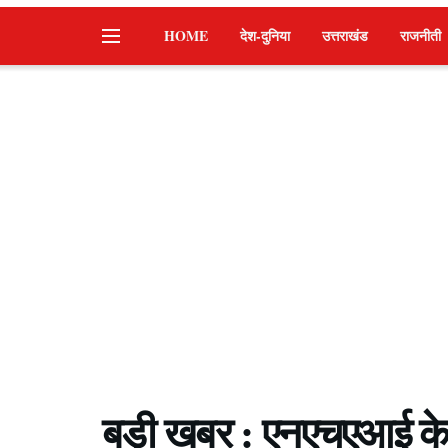
HOME
देश-दुनिया
उत्तराखंड
राजनीती
बड़ी खबर : एनएचएआई क