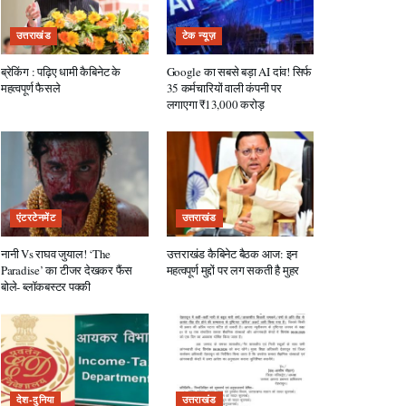
उत्तराखंड
टेक न्यूज़
ब्रेकिंग : पढ़िए धामी कैबिनेट के
Google का सबसे बड़ा AI दांव! सिर्फ
महत्वपूर्ण फैसले
35 कर्मचारियों वाली कंपनी पर
लगाएगा ₹13,000 करोड़
एंटरटेनमेंट
उत्तराखंड
नानी Vs राघव जुयाल! ‘The
उत्तराखंड कैबिनेट बैठक आज: इन
Paradise’ का टीजर देखकर फैंस
महत्वपूर्ण मुद्दों पर लग सकती है मुहर
बोले- ब्लॉकबस्टर पक्की
देश-दुनिया
उत्तराखंड