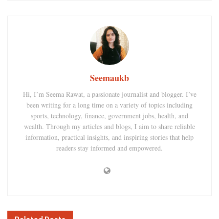
Seemaukb
Hi, I’m Seema Rawat, a passionate journalist and blogger. I’ve
been writing for a long time on a variety of topics including
sports, technology, finance, government jobs, health, and
wealth. Through my articles and blogs, I aim to share reliable
information, practical insights, and inspiring stories that help
readers stay informed and empowered.