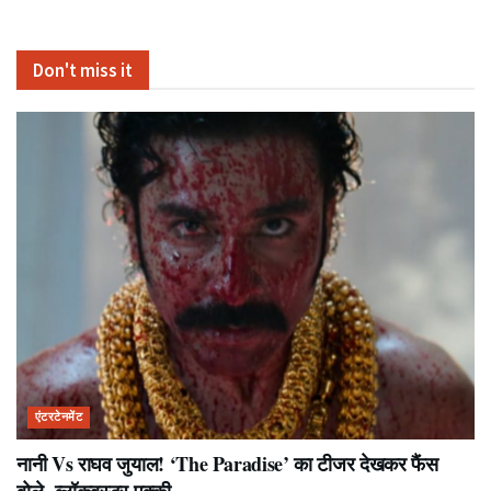
Don't miss it
एंटरटेनमेंट
नानी Vs राघव जुयाल! ‘The Paradise’ का टीजर देखकर फैंस
बोले- ब्लॉकबस्टर पक्की