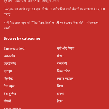
ब्रेकिंग : पढ़िए धामी कैबिनेट के महत्वपूर्ण फैसले
Google का सबसे बड़ा AI दांव! सिर्फ 35 कर्मचारियों वाली कंपनी पर लगाएगा ₹13,000
करोड़
नानी Vs राघव जुयाल! ‘The Paradise’ का टीजर देखकर फैंस बोले- ब्लॉकबस्टर
पक्की
Browse by categories
Uncategorized
मनी और निवेश
उत्तराखंड
मौसम
एंटरटेनमेंट
राजनीती
क्राइम
रियल स्टेट
क्रिकेट
लाइफ स्टाइल
टेक न्यूज़
शिक्षा
देश-दुनिया
हादसा
नौकरी
हेल्थ
बाजार समाचार