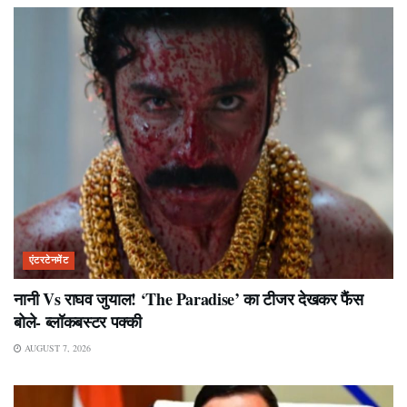
एंटरटेनमेंट
नानी Vs राघव जुयाल! ‘The Paradise’ का टीजर देखकर फैंस
बोले- ब्लॉकबस्टर पक्की
AUGUST 7, 2026