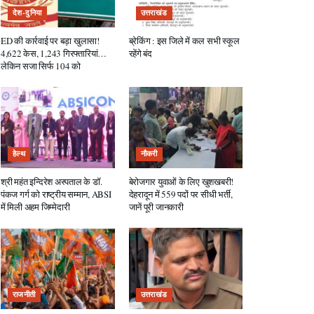
देश-दुनिया
उत्तराखंड
ED की कार्रवाई पर बड़ा खुलासा!
ब्रेकिंग : इस जिले में कल सभी स्कूल
4,622 केस, 1,243 गिरफ्तारियां…
रहेंगे बंद
लेकिन सजा सिर्फ 104 को
हेल्थ
नौकरी
श्री महंत इन्दिरेश अस्पताल के डॉ.
बेरोजगार युवाओं के लिए खुशखबरी!
पंकज गर्ग को राष्ट्रीय सम्मान, ABSI
देहरादून में 559 पदों पर सीधी भर्ती,
में मिली अहम जिम्मेदारी
जानें पूरी जानकारी
राजनीती
उत्तराखंड