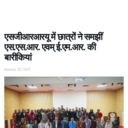
एसजीआरआरयू में छात्रों ने समझीं
एस.एस.आर. एवम् ई.एम.आर. की
बारीकियां
January 20, 2025