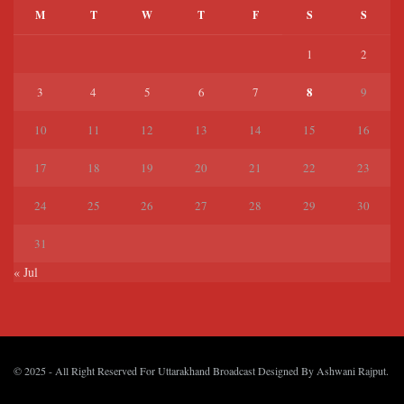
M
T
W
T
F
S
S
1
2
8
3
4
5
6
7
9
10
11
12
13
14
15
16
17
18
19
20
21
22
23
24
25
26
27
28
29
30
31
« Jul
© 2025
- All Right Reserved For Uttarakhand Broadcast Designed By
Ashwani Rajput
.