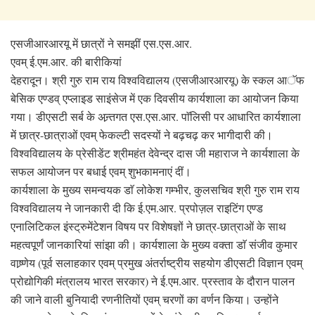
एसजीआरआरयू में छात्रों ने समझीं एस.एस.आर.
एवम् ई.एम.आर. की बारीकियां
देहरादून। श्री गुरु राम राय विश्वविद्यालय (एसजीआरआरयू) के स्कल आॅफ
बेसिक एण्डव् एप्लाइड साइंसेज में एक दिवसीय कार्यशाला का आयोजन किया
गया। डीएसटी सर्ब के अन्र्तगत एस.एस.आर. पाॅलिसी पर आधारित कार्यशाला
में छात्र-छात्राओं एवम् फेकल्टी सदस्यों ने बढ़चढ़ कर भागीदारी की।
विश्वविद्यालय के प्रेसीडेंट श्रीमहंत देवेन्द्र दास जी महाराज ने कार्यशाला के
सफल आयोजन पर बधाई एवम् शुभकामनाएं दीं।
कार्यशाला के मुख्य समन्वयक डाॅ लोकेश गम्भीर, कुलसचिव श्री गुरु राम राय
विश्वविद्यालय ने जानकारी दी कि ई.एम.आर. प्रपोज़ल राइटिंग एण्ड
एनालिटिकल इंस्ट्रुमेंटेशन विषय पर विशेषज्ञों ने छात्र-छात्राओं के साथ
महत्वपूर्णं जानकारियां सांझा की। कार्यशाला के मुख्य वक्ता डाॅ संजीव कुमार
वाष्र्णेय (पूर्व सलाहकार एवम् प्रमुख अंतर्राष्ट्रीय सहयोग डीएसटी विज्ञान एवम्
प्रोद्योगिकी मंत्रालय भारत सरकार) ने ई.एम.आर. प्रस्ताव के दौरान पालन
की जाने वाली बुनियादी रणनीतियों एवम् चरणों का वर्णन किया। उन्होंने