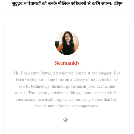
सुदृढ़व,न पंचायतों को उनके मौलिक अधिकारों से करेंगे संपन्न: डीएम
Seemaukb
Hi, I’m Seema Rawat, a passionate journalist and blogger. I’ve
been writing for a long time on a variety of topics including
sports, technology, finance, government jobs, health, and
wealth. Through my articles and blogs, I aim to share reliable
information, practical insights, and inspiring stories that help
readers stay informed and empowered.