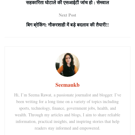
सहकारिता घोटाले की एसआईटी जांच हो : सेमवाल
Next Post
बिग ब्रेकिंग: नौकरशाही में बड़े बदलाव की तैयारी!!
Seemaukb
Hi, I’m Seema Rawat, a passionate journalist and blogger. I’ve
been writing for a long time on a variety of topics including
sports, technology, finance, government jobs, health, and
wealth. Through my articles and blogs, I aim to share reliable
information, practical insights, and inspiring stories that help
readers stay informed and empowered.