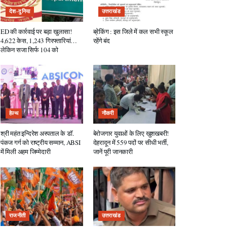
देश-दुनिया
उत्तराखंड
ED की कार्रवाई पर बड़ा खुलासा!
ब्रेकिंग : इस जिले में कल सभी स्कूल
4,622 केस, 1,243 गिरफ्तारियां…
रहेंगे बंद
लेकिन सजा सिर्फ 104 को
हेल्थ
नौकरी
श्री महंत इन्दिरेश अस्पताल के डॉ.
बेरोजगार युवाओं के लिए खुशखबरी!
पंकज गर्ग को राष्ट्रीय सम्मान, ABSI
देहरादून में 559 पदों पर सीधी भर्ती,
में मिली अहम जिम्मेदारी
जानें पूरी जानकारी
राजनीती
उत्तराखंड