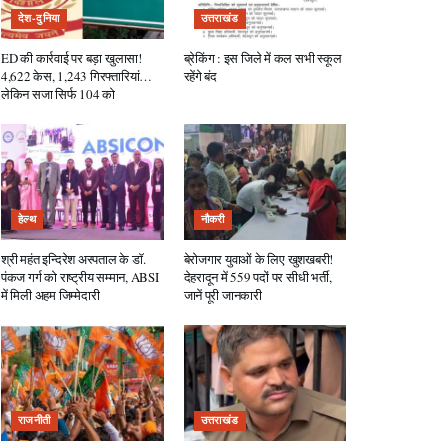
देश-दुनिया
उत्तराखंड
ED की कार्रवाई पर बड़ा खुलासा!
ब्रेकिंग : इस जिले में कल सभी स्कूल
4,622 केस, 1,243 गिरफ्तारियां…
रहेंगे बंद
लेकिन सजा सिर्फ 104 को
हेल्थ
नौकरी
श्री महंत इन्दिरेश अस्पताल के डॉ.
बेरोजगार युवाओं के लिए खुशखबरी!
पंकज गर्ग को राष्ट्रीय सम्मान, ABSI
देहरादून में 559 पदों पर सीधी भर्ती,
में मिली अहम जिम्मेदारी
जानें पूरी जानकारी
राजनीती
उत्तराखंड