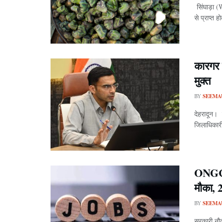
सिंघाड़ा (W
से प्राप्त ह
कारगर 
मुक्त
BY
SEEMA
देहरादून। 
जिलाधिकारी
ONGC 
मौका, 2
BY
SEEMA
सरकारी नौक