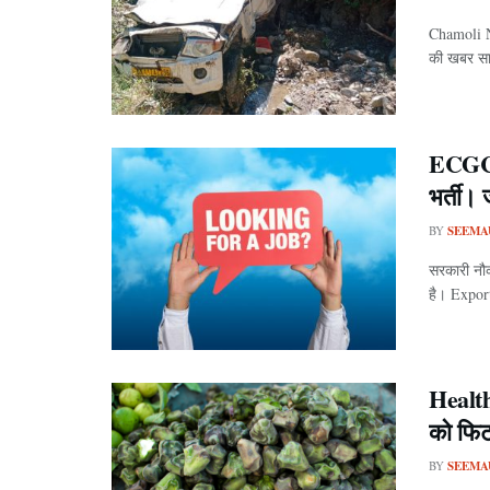
Chamoli N
की खबर सा
ECGC 
भर्ती। 
BY
SEEMA
सरकारी नौ
है। Expor
Health
को फिट
BY
SEEMA