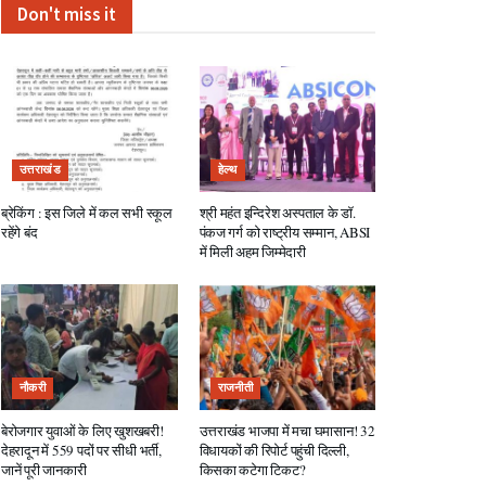
Don't miss it
उत्तराखंड
हेल्थ
ब्रेकिंग : इस जिले में कल सभी स्कूल
श्री महंत इन्दिरेश अस्पताल के डॉ.
रहेंगे बंद
पंकज गर्ग को राष्ट्रीय सम्मान, ABSI
में मिली अहम जिम्मेदारी
नौकरी
राजनीती
बेरोजगार युवाओं के लिए खुशखबरी!
उत्तराखंड भाजपा में मचा घमासान! 32
देहरादून में 559 पदों पर सीधी भर्ती,
विधायकों की रिपोर्ट पहुंची दिल्ली,
जानें पूरी जानकारी
किसका कटेगा टिकट?