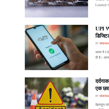
Limited (
UPI Wi
डिजिटल 
BY
SEEMA
भारत में U
दी है। आज 
दर्दनाक
एक छात
BY
SEEMA
देहरादून-पा