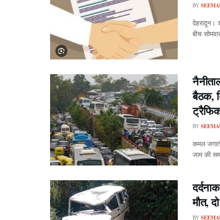
BY
SEEMA
देहरादून। 
बीच सोमवार
नैनीताल
बैठक, 
ट्रैफिक
BY
SEEMA
कमल जगाती,
जाम की समस
दर्दना
मौत, द
BY
SEEMA