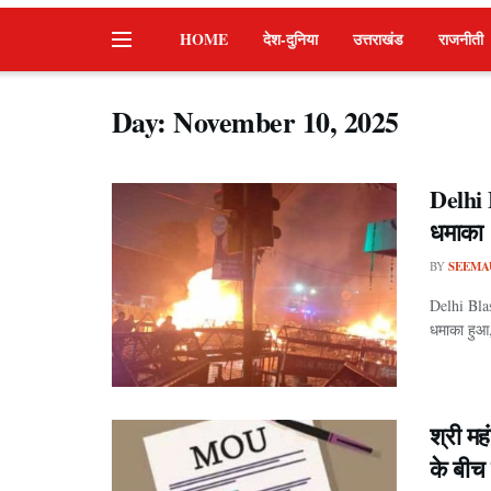
HOME
देश-दुनिया
उत्तराखंड
राजनीती
Day:
November 10, 2025
Delhi 
धमाका।क
BY
SEEMA
Delhi Bla
धमाका हुआ,
श्री म
के बीच