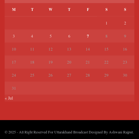
M
T
W
T
F
S
S
1
2
7
3
4
5
6
8
9
10
11
12
13
14
15
16
17
18
19
20
21
22
23
24
25
26
27
28
29
30
31
« Jul
© 2025
- All Right Reserved For Uttarakhand Broadcast Designed By
Ashwani Rajput
.