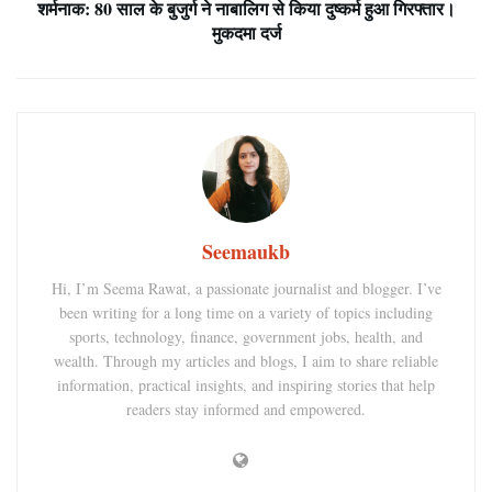
शर्मनाक: 80 साल के बुजुर्ग ने नाबालिग से किया दुष्कर्म हुआ गिरफ्तार।
मुकदमा दर्ज
Seemaukb
Hi, I’m Seema Rawat, a passionate journalist and blogger. I’ve
been writing for a long time on a variety of topics including
sports, technology, finance, government jobs, health, and
wealth. Through my articles and blogs, I aim to share reliable
information, practical insights, and inspiring stories that help
readers stay informed and empowered.