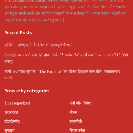
Uttarakhand Broadcast
एक विश्वसनीय न्यूज़ पोर्टल है, जहाँ आपको उत्तराखंड,
भारत और दुनिया भर की ताज़ा खबरें, ब्रेकिंग न्यूज़, राजनीति, खेल, शिक्षा और स्थानीय
अपडेट्स सबसे पहले और सटीक जानकारी के साथ मिलते हैं। हमारा उद्देश्य पाठकों तक
तेज़, निष्पक्ष और भरोसेमंद खबरें पहुँचाना है।
Recent Posts
ब्रेकिंग : पढ़िए धामी कैबिनेट के महत्वपूर्ण फैसले
Google का सबसे बड़ा AI दांव! सिर्फ 35 कर्मचारियों वाली कंपनी पर लगाएगा ₹13,000
करोड़
नानी Vs राघव जुयाल! ‘The Paradise’ का टीजर देखकर फैंस बोले- ब्लॉकबस्टर
पक्की
Browse by categories
Uncategorized
मनी और निवेश
उत्तराखंड
मौसम
एंटरटेनमेंट
राजनीती
क्राइम
रियल स्टेट