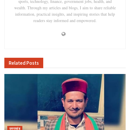
sports, technology, finance, government jobs, health, and
wealth. Through my articles and blogs, I aim to share reliable
information, practical insights, and inspiring stories that help
readers stay informed and empowered.
Related
Posts
उत्तराखंड