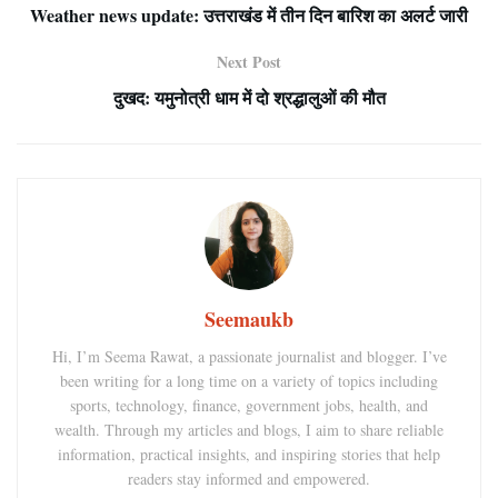
Weather news update: उत्तराखंड में तीन दिन बारिश का अलर्ट जारी
Next Post
दुखद: यमुनोत्री धाम में दो श्रद्धालुओं की मौत
Seemaukb
Hi, I’m Seema Rawat, a passionate journalist and blogger. I’ve
been writing for a long time on a variety of topics including
sports, technology, finance, government jobs, health, and
wealth. Through my articles and blogs, I aim to share reliable
information, practical insights, and inspiring stories that help
readers stay informed and empowered.