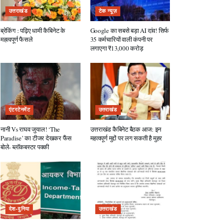
उत्तराखंड
टेक न्यूज़
ब्रेकिंग : पढ़िए धामी कैबिनेट के
Google का सबसे बड़ा AI दांव! सिर्फ
महत्वपूर्ण फैसले
35 कर्मचारियों वाली कंपनी पर
लगाएगा ₹13,000 करोड़
एंटरटेनमेंट
उत्तराखंड
नानी Vs राघव जुयाल! ‘The
उत्तराखंड कैबिनेट बैठक आज: इन
Paradise’ का टीजर देखकर फैंस
महत्वपूर्ण मुद्दों पर लग सकती है मुहर
बोले- ब्लॉकबस्टर पक्की
देश-दुनिया
उत्तराखंड