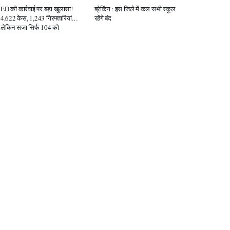
ED की कार्रवाई पर बड़ा खुलासा!
ब्रेकिंग : इस जिले में कल सभी स्कूल
4,622 केस, 1,243 गिरफ्तारियां…
रहेंगे बंद
लेकिन सजा सिर्फ 104 को