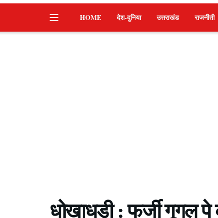
HOME
देश-दुनिया
उत्तराखंड
राजनीती
धोखाधड़ी : फर्जी गूगल प