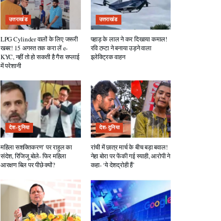
उत्तराखंड
उत्तराखंड
LPG Cylinder वालों के लिए जरूरी
पहाड़ के लाल ने कर दिखाया कमाल!
खबर! 15 अगस्त तक करा लें e-
रवि टम्टा ने बनाया उड़ने वाला
KYC, नहीं तो हो सकती है गैस सप्लाई
इलेक्ट्रिक वाहन
में परेशानी
देश-दुनिया
देश-दुनिया
महिला सशक्तिकरण’ पर राहुल का
रांची में छात्र मार्च के बीच बड़ा बवाल!
संदेश, रिजिजू बोले- फिर महिला
नेहा बोरा पर फेंकी गई स्याही, आरोपी ने
आरक्षण बिल पर पीछे क्यों?
कहा- ‘ये देशद्रोही हैं’