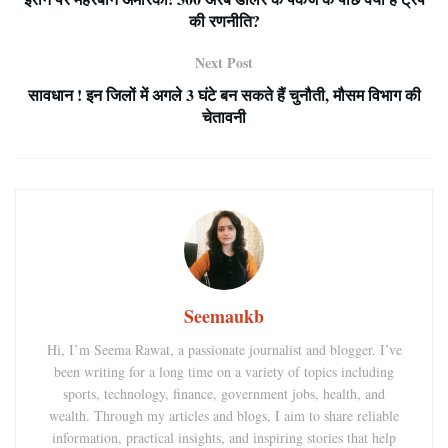
की रणनीति?
Next Post
सावधान ! इन जिलों में अगले 3 घंटे बन सकते हैं चुनौती, मौसम विभाग की
चेतावनी
Seemaukb
Hi, I’m Seema Rawat, a passionate journalist and blogger. I’ve
been writing for a long time on a variety of topics including
sports, technology, finance, government jobs, health, and
wealth. Through my articles and blogs, I aim to share reliable
information, practical insights, and inspiring stories that help