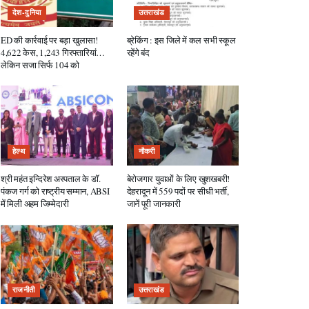
देश-दुनिया
उत्तराखंड
ED की कार्रवाई पर बड़ा खुलासा!
ब्रेकिंग : इस जिले में कल सभी स्कूल
4,622 केस, 1,243 गिरफ्तारियां…
रहेंगे बंद
लेकिन सजा सिर्फ 104 को
हेल्थ
नौकरी
श्री महंत इन्दिरेश अस्पताल के डॉ.
बेरोजगार युवाओं के लिए खुशखबरी!
पंकज गर्ग को राष्ट्रीय सम्मान, ABSI
देहरादून में 559 पदों पर सीधी भर्ती,
में मिली अहम जिम्मेदारी
जानें पूरी जानकारी
राजनीती
उत्तराखंड