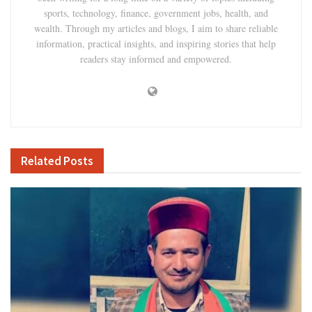
sports, technology, finance, government jobs, health, and
wealth. Through my articles and blogs, I aim to share reliable
information, practical insights, and inspiring stories that help
readers stay informed and empowered.
Related
Posts