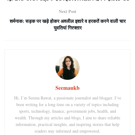
Next Post
शर्मनाक: सड़क पर खड़े होकर अश्लील इशारे व हरकतें करने वाली चार
युवतियां गिरफ्तार
Seemaukb
Hi, I’m Seema Rawat, a passionate journalist and blogger. I’ve
been writing for a long time on a variety of topics including
sports, technology, finance, government jobs, health, and
wealth. Through my articles and blogs, I aim to share reliable
information, practical insights, and inspiring stories that help
readers stay informed and empowered.