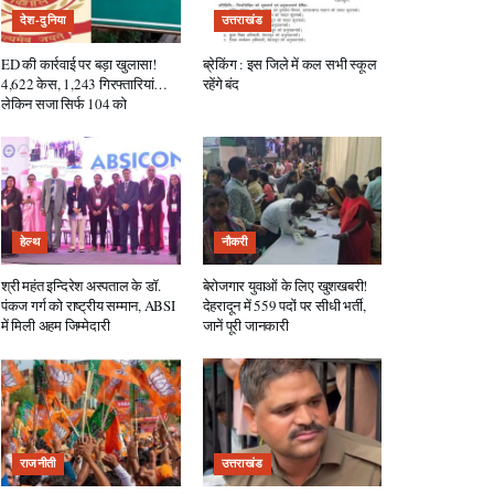
देश-दुनिया
उत्तराखंड
ED की कार्रवाई पर बड़ा खुलासा!
ब्रेकिंग : इस जिले में कल सभी स्कूल
4,622 केस, 1,243 गिरफ्तारियां…
रहेंगे बंद
लेकिन सजा सिर्फ 104 को
हेल्थ
नौकरी
श्री महंत इन्दिरेश अस्पताल के डॉ.
बेरोजगार युवाओं के लिए खुशखबरी!
पंकज गर्ग को राष्ट्रीय सम्मान, ABSI
देहरादून में 559 पदों पर सीधी भर्ती,
में मिली अहम जिम्मेदारी
जानें पूरी जानकारी
राजनीती
उत्तराखंड