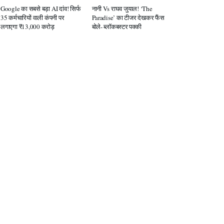
Google का सबसे बड़ा AI दांव! सिर्फ
नानी Vs राघव जुयाल! ‘The
35 कर्मचारियों वाली कंपनी पर
Paradise’ का टीजर देखकर फैंस
लगाएगा ₹13,000 करोड़
बोले- ब्लॉकबस्टर पक्की