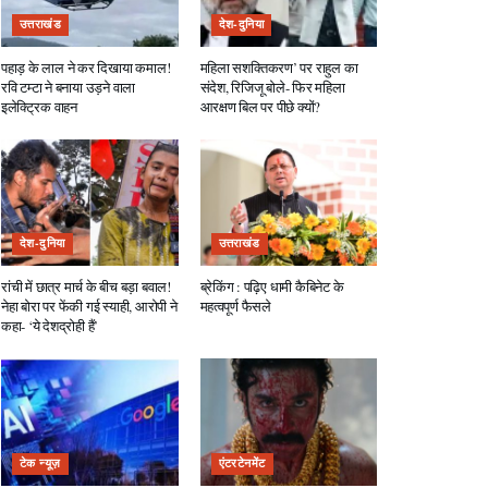
उत्तराखंड
देश-दुनिया
पहाड़ के लाल ने कर दिखाया कमाल!
महिला सशक्तिकरण’ पर राहुल का
रवि टम्टा ने बनाया उड़ने वाला
संदेश, रिजिजू बोले- फिर महिला
इलेक्ट्रिक वाहन
आरक्षण बिल पर पीछे क्यों?
देश-दुनिया
उत्तराखंड
रांची में छात्र मार्च के बीच बड़ा बवाल!
ब्रेकिंग : पढ़िए धामी कैबिनेट के
नेहा बोरा पर फेंकी गई स्याही, आरोपी ने
महत्वपूर्ण फैसले
कहा- ‘ये देशद्रोही हैं’
टेक न्यूज़
एंटरटेनमेंट