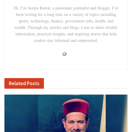
Hi, I’m Seema Rawat, a passionate journalist and blogger. I’ve
been writing for a long time on a variety of topics including
sports, technology, finance, government jobs, health, and
wealth. Through my articles and blogs, I aim to share reliable
information, practical insights, and inspiring stories that help
readers stay informed and empowered.
Related
Posts