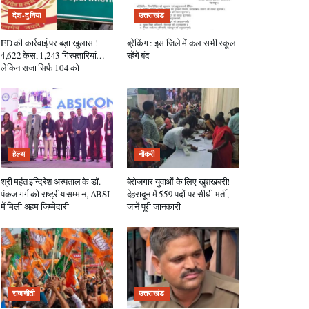
देश-दुनिया
उत्तराखंड
ED की कार्रवाई पर बड़ा खुलासा!
ब्रेकिंग : इस जिले में कल सभी स्कूल
4,622 केस, 1,243 गिरफ्तारियां…
रहेंगे बंद
लेकिन सजा सिर्फ 104 को
हेल्थ
नौकरी
श्री महंत इन्दिरेश अस्पताल के डॉ.
बेरोजगार युवाओं के लिए खुशखबरी!
पंकज गर्ग को राष्ट्रीय सम्मान, ABSI
देहरादून में 559 पदों पर सीधी भर्ती,
में मिली अहम जिम्मेदारी
जानें पूरी जानकारी
राजनीती
उत्तराखंड