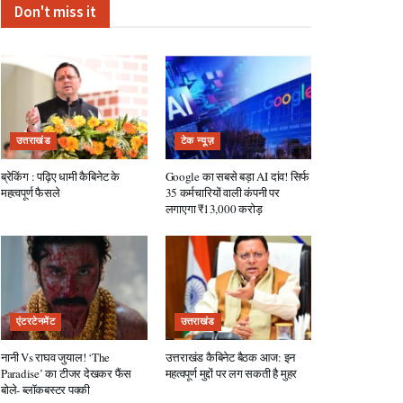
Don't miss it
उत्तराखंड
टेक न्यूज़
ब्रेकिंग : पढ़िए धामी कैबिनेट के
Google का सबसे बड़ा AI दांव! सिर्फ
महत्वपूर्ण फैसले
35 कर्मचारियों वाली कंपनी पर
लगाएगा ₹13,000 करोड़
एंटरटेनमेंट
उत्तराखंड
नानी Vs राघव जुयाल! ‘The
उत्तराखंड कैबिनेट बैठक आज: इन
Paradise’ का टीजर देखकर फैंस
महत्वपूर्ण मुद्दों पर लग सकती है मुहर
बोले- ब्लॉकबस्टर पक्की