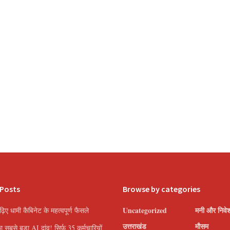
 Posts
Browse by categories
Uncategorized
मनी और निवे
पढ़िए धामी कैबिनेट के महत्वपूर्ण फैसले
उत्तराखंड
मौसम
सबसे बड़ा AI दांव! सिर्फ 35 कर्मचारियों