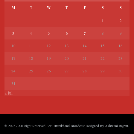
M
T
W
T
F
S
S
1
2
7
3
4
5
6
8
9
10
11
12
13
14
15
16
17
18
19
20
21
22
23
24
25
26
27
28
29
30
31
« Jul
© 2025
- All Right Reserved For Uttarakhand Broadcast Designed By
Ashwani Rajput
.