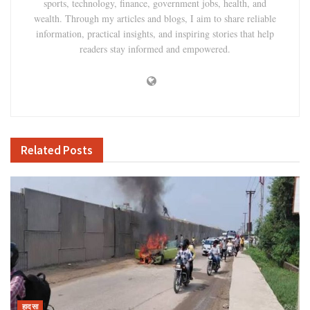
sports, technology, finance, government jobs, health, and
wealth. Through my articles and blogs, I aim to share reliable
information, practical insights, and inspiring stories that help
readers stay informed and empowered.
Related
Posts
हादसा