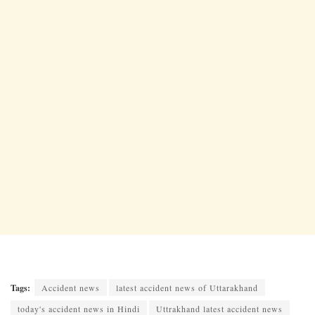
Tags:
Accident news
latest accident news of Uttarakhand
today's accident news in Hindi
Uttrakhand latest accident news