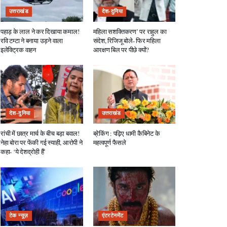
उत्तराखंड
देश-दुनिया
पहाड़ के लाल ने कर दिखाया कमाल!
महिला सशक्तिकरण’ पर राहुल का
रवि टम्टा ने बनाया उड़ने वाला
संदेश, रिजिजू बोले- फिर महिला
इलेक्ट्रिक वाहन
आरक्षण बिल पर पीछे क्यों?
देश-दुनिया
उत्तराखंड
रांची में छात्र मार्च के बीच बड़ा बवाल!
ब्रेकिंग : पढ़िए धामी कैबिनेट के
नेहा बोरा पर फेंकी गई स्याही, आरोपी ने
महत्वपूर्ण फैसले
कहा- ‘ये देशद्रोही हैं’
टेक न्यूज़
एंटरटेनमेंट