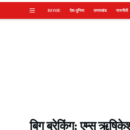
HOME
देश-दुनिया
उत्तराखंड
राजनीती
बिग ब्रेकिंग: एम्स ऋषिके