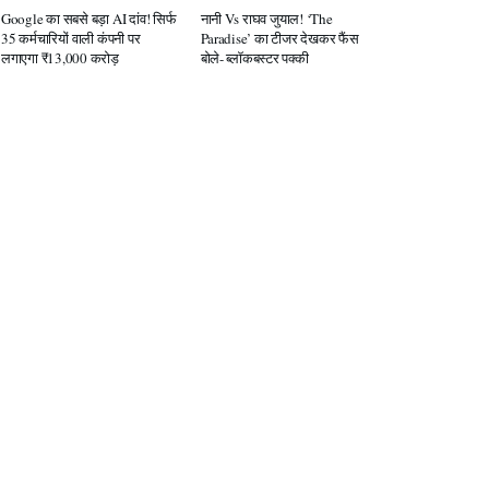
Google का सबसे बड़ा AI दांव! सिर्फ
नानी Vs राघव जुयाल! ‘The
35 कर्मचारियों वाली कंपनी पर
Paradise’ का टीजर देखकर फैंस
लगाएगा ₹13,000 करोड़
बोले- ब्लॉकबस्टर पक्की