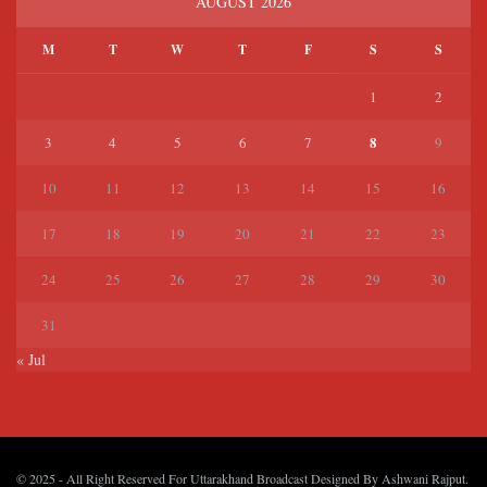
AUGUST 2026
M
T
W
T
F
S
S
1
2
8
3
4
5
6
7
9
10
11
12
13
14
15
16
17
18
19
20
21
22
23
24
25
26
27
28
29
30
31
« Jul
© 2025
- All Right Reserved For Uttarakhand Broadcast Designed By
Ashwani Rajput
.