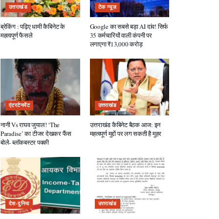
उत्तराखंड
टेक न्यूज़
ब्रेकिंग : पढ़िए धामी कैबिनेट के
Google का सबसे बड़ा AI दांव! सिर्फ
महत्वपूर्ण फैसले
35 कर्मचारियों वाली कंपनी पर
लगाएगा ₹13,000 करोड़
एंटरटेनमेंट
उत्तराखंड
नानी Vs राघव जुयाल! ‘The
उत्तराखंड कैबिनेट बैठक आज: इन
Paradise’ का टीजर देखकर फैंस
महत्वपूर्ण मुद्दों पर लग सकती है मुहर
बोले- ब्लॉकबस्टर पक्की
देश-दुनिया
उत्तराखंड