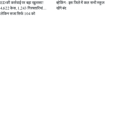
ED की कार्रवाई पर बड़ा खुलासा!
ब्रेकिंग : इस जिले में कल सभी स्कूल
4,622 केस, 1,243 गिरफ्तारियां…
रहेंगे बंद
लेकिन सजा सिर्फ 104 को