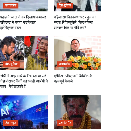
उत्तराखंड
देश-दुनिया
पहाड़ के लाल ने कर दिखाया कमाल!
महिला सशक्तिकरण’ पर राहुल का
रवि टम्टा ने बनाया उड़ने वाला
संदेश, रिजिजू बोले- फिर महिला
इलेक्ट्रिक वाहन
आरक्षण बिल पर पीछे क्यों?
देश-दुनिया
उत्तराखंड
रांची में छात्र मार्च के बीच बड़ा बवाल!
ब्रेकिंग : पढ़िए धामी कैबिनेट के
नेहा बोरा पर फेंकी गई स्याही, आरोपी ने
महत्वपूर्ण फैसले
कहा- ‘ये देशद्रोही हैं’
टेक न्यूज़
एंटरटेनमेंट