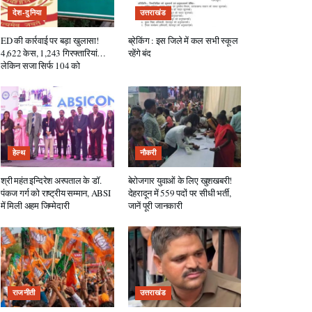
देश-दुनिया
उत्तराखंड
ED की कार्रवाई पर बड़ा खुलासा!
ब्रेकिंग : इस जिले में कल सभी स्कूल
4,622 केस, 1,243 गिरफ्तारियां…
रहेंगे बंद
लेकिन सजा सिर्फ 104 को
हेल्थ
नौकरी
श्री महंत इन्दिरेश अस्पताल के डॉ.
बेरोजगार युवाओं के लिए खुशखबरी!
पंकज गर्ग को राष्ट्रीय सम्मान, ABSI
देहरादून में 559 पदों पर सीधी भर्ती,
में मिली अहम जिम्मेदारी
जानें पूरी जानकारी
राजनीती
उत्तराखंड