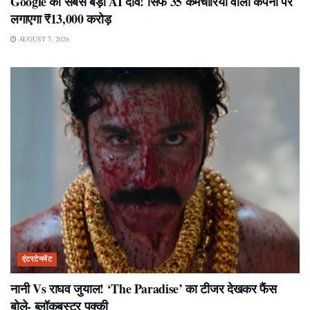
Google का सबसे बड़ा AI दांव! सिर्फ 35 कर्मचारियों वाली कंपनी पर
लगाएगा ₹13,000 करोड़
AUGUST 7, 2026
एंटरटेनमेंट
नानी Vs राघव जुयाल! ‘The Paradise’ का टीजर देखकर फैंस
बोले- ब्लॉकबस्टर पक्की