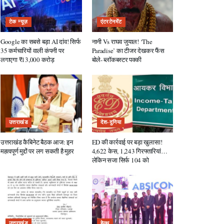
टेक न्यूज़
एंटरटेनमेंट
Google का सबसे बड़ा AI दांव! सिर्फ
नानी Vs राघव जुयाल! ‘The
35 कर्मचारियों वाली कंपनी पर
Paradise’ का टीजर देखकर फैंस
लगाएगा ₹13,000 करोड़
बोले- ब्लॉकबस्टर पक्की
उत्तराखंड
देश-दुनिया
उत्तराखंड कैबिनेट बैठक आज: इन
ED की कार्रवाई पर बड़ा खुलासा!
महत्वपूर्ण मुद्दों पर लग सकती है मुहर
4,622 केस, 1,243 गिरफ्तारियां…
लेकिन सजा सिर्फ 104 को
उत्तराखंड
हेल्थ